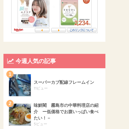
今週人気の記事
スーパーカブ配線フレームイン
11ビュー
味鮮閣 霧島市の中華料理店の紹
介 ー低価格でお腹いっぱい食べ
たい！－
5ビュー