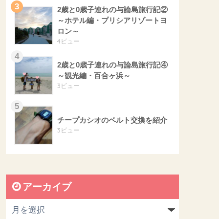
2歳と0歳子連れの与論島旅行記②
～ホテル編・プリシアリゾートヨ
ロン～
4ビュー
2歳と0歳子連れの与論島旅行記④
～観光編・百合ヶ浜～
3ビュー
チープカシオのベルト交換を紹介
3ビュー
アーカイブ